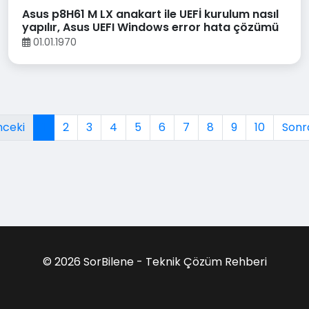
Asus p8H61 M LX anakart ile UEFİ kurulum nasıl
yapılır, Asus UEFI Windows error hata çözümü
01.01.1970
ceki
1
2
3
4
5
6
7
8
9
10
Sonr
© 2026 SorBilene - Teknik Çözüm Rehberi