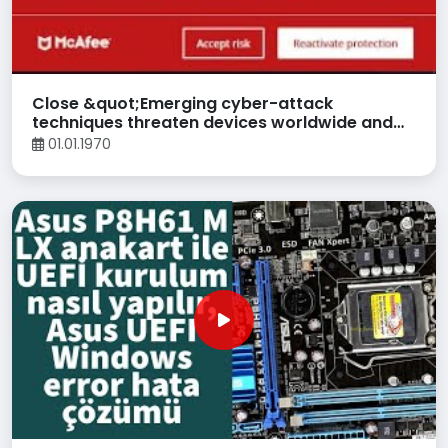
Close &quot;Emerging cyber-attack
techniques threaten devices worldwide and
may let hackers&quot; Pop-up
01.01.1970