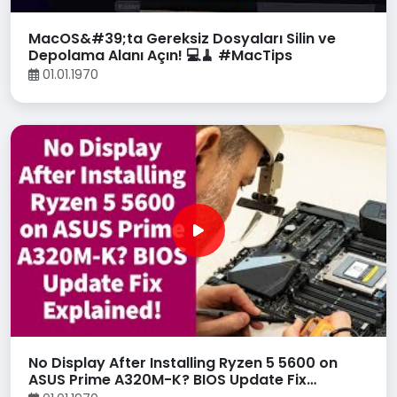
MacOS&#39;ta Gereksiz Dosyaları Silin ve
Depolama Alanı Açın! 💻🧹 #MacTips
01.01.1970
No Display After Installing Ryzen 5 5600 on
ASUS Prime A320M-K? BIOS Update Fix
Explained!