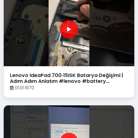
Lenovo IdeaPad 700‑15ISK Batarya Değişimi |
Adım Adım Anlatım #lenovo #battery
#dissambly
01.01.1970