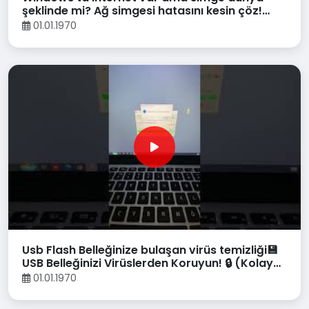
şeklinde mi? Ağ simgesi hatasını kesin çöz!
(2025) 🌐#windows
01.01.1970
Usb Flash Belleğinize bulaşan virüs temizliği💾
USB Belleğinizi Virüslerden Koruyun! 🔒 (Kolay
Yöntem)
01.01.1970