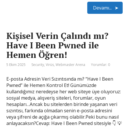
Devamı...
Kişisel Verin Çalındı mı?
Have I Been Pwned ile
Hemen Öğren!
5 Ekim 2025
Security
,
Virüs
,
Webmaster Arena
Yorumlar: 0
E-posta Adresin Veri Sızıntısında mı? “Have I Been
Pwned” ile Hemen Kontrol Et! Günümüzde
kullandığımız neredeyse her web siteye üye oluyoruz:
sosyal medya, alışveriş siteleri, forumlar, oyun
hesapları…Ancak bu sitelerden birinde yaşanan veri
sızıntısı, farkında olmadan senin e-posta adresini
veya şifreni de açığa çıkarmış olabilir.Peki bunu nasıl
anlayacaksın?Cevap: Have I Been Pwned sitesiyle 👇 💡