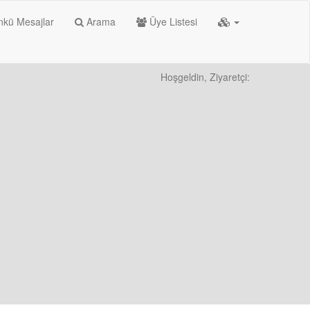
kü Mesajlar
Arama
Üye Listesi
Hoşgeldin, Ziyaretçi: