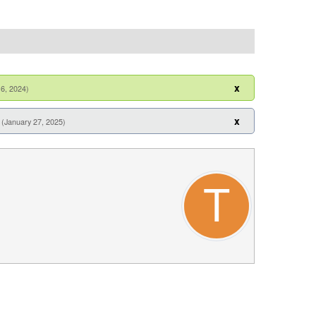
x
16, 2024)
x
(January 27, 2025)