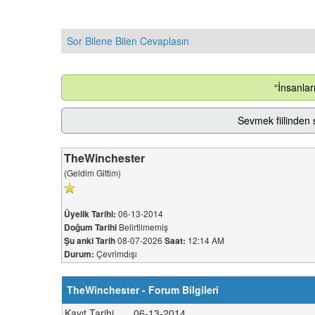
Sor Bilene Bilen Cevaplasın
“İnsanlar
Sevmek fiilinden 
TheWinchester
(Geldim Gittim)
06-13-2014
Üyelik Tarihi:
Belirtilmemiş
Doğum Tarihi
08-07-2026
12:14 AM
Şu anki Tarih
Saat:
Çevrimdışı
Durum:
TheWinchester - Forum Bilgileri
Kayıt Tarihi
06-13-2014