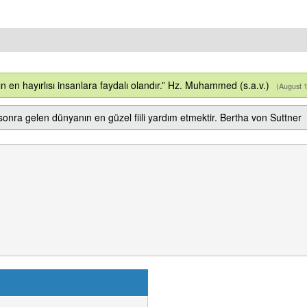
ın en hayırlısı insanlara faydalı olandır.” Hz. Muhammed (s.a.v.)
(August 
sonra gelen dünyanın en güzel fiili yardım etmektir. Bertha von Suttner