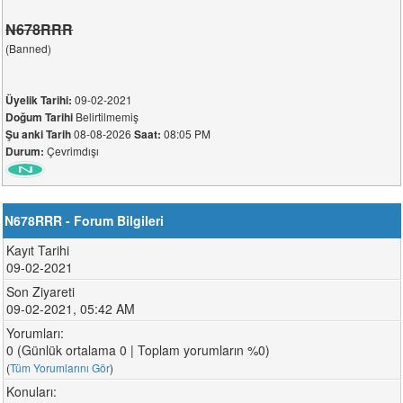
N678RRR
(Banned)
09-02-2021
Üyelik Tarihi:
Belirtilmemiş
Doğum Tarihi
08-08-2026
08:05 PM
Şu anki Tarih
Saat:
Çevrimdışı
Durum:
N678RRR - Forum Bilgileri
Kayıt Tarihi
09-02-2021
Son Ziyareti
09-02-2021, 05:42 AM
Yorumları:
0 (Günlük ortalama 0 | Toplam yorumların %0)
(
Tüm Yorumlarını Gör
)
Konuları: