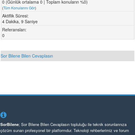
0 (Günlük ortalama 0 | Toplam konuların %0)
(
Tüm Konularını Gör
)
Aktiflik Süresi:
4 Dakika, 9 Saniye
Referansları:
0
Sor Bilene Bilen Cevaplasın
SorBilene
; Sor Bilene Bilen Cevaplasın topluluğu ile teknik sorunlarınıza
çözüm sunan profesyonel bir platformdur. Teknoloji rehberlerimiz ve forum