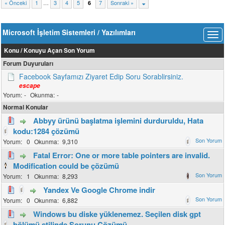
« Önceki
1
…
3
4
5
7
Sonraki »
6
Microsoft İşletim Sistemleri / Yazılımları
Konu
/
Konuyu Açan
Son Yorum
Forum Duyuruları
Facebook Sayfamızı Ziyaret Edip Soru Sorablirsiniz.
escape
-
-
Normal Konular
Abbyy ürünü başlatma işlemini durduruldu, Hata
kodu:1284 çözümü
0
9,310
Fatal Error: One or more table pointers are invalid.
Modification could be çözümü
1
8,293
Yandex Ve Google Chrome indir
0
6,882
Windows bu diske yüklenemez. Seçilen disk gpt
bölümü stilinde Sorunu Çözümü