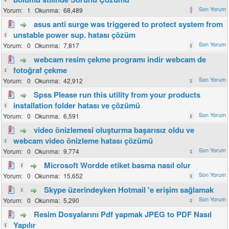
1
68,489
asus anti surge was triggered to protect system from
unstable power sup. hatası çözüm
0
7,817
webcam resim çekme programı indir webcam de
fotoğraf çekme
0
42,912
Spss Please run this utility from your products
installation folder hatası ve çözümü
0
6,591
video önizlemesi oluşturma başarısız oldu ve
webcam video önizleme hatası çözümü
0
9,774
Microsoft Wordde etiket basma nasıl olur
0
15,652
Skype üzerindeyken Hotmail 'e erişim sağlamak
0
5,290
Resim Dosyalarını Pdf yapmak JPEG to PDF Nasıl
Yapılır