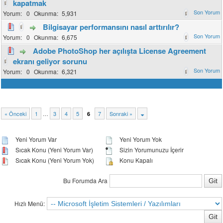
kapatmak
0
5,931
Bilgisayar performansını nasıl arttırılır?
0
6,675
Adobe PhotoShop her açılışta License Agreement
ekranı geliyor sorunu
0
6,321
« Önceki
1
…
3
4
5
7
Sonraki »
6
Yeni Yorum Var
Yeni Yorum Yok
Sıcak Konu (Yeni Yorum Var)
Sizin Yorumunuzu İçerir
Sıcak Konu (Yeni Yorum Yok)
Konu Kapalı
Bu Forumda Ara
Hızlı Menü: