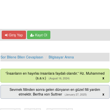
Giriş Yap
Kayıt Ol
Sor Bilene Bilen Cevaplasın
Bilgisayar Arena
“İnsanların en hayırlısı insanlara faydalı olandır.” Hz. Muhammed
(s.a.v.)
x
(August 16, 2024)
Sevmek fiilinden sonra gelen dünyanın en güzel fiili yardım
etmektir. Bertha von Suttner
x
(January 27, 2025)