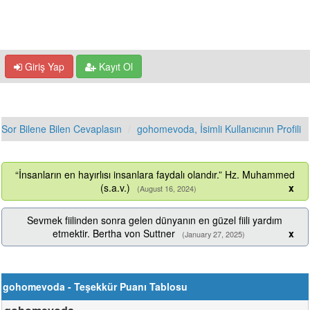
Giriş Yap
Kayıt Ol
Sor Bilene Bilen Cevaplasın
gohomevoda, İsimli Kullanıcının Profili
“İnsanların en hayırlısı insanlara faydalı olandır.” Hz. Muhammed
(s.a.v.)
x
(August 16, 2024)
Sevmek fiilinden sonra gelen dünyanın en güzel fiili yardım
etmektir. Bertha von Suttner
x
(January 27, 2025)
gohomevoda - Teşekkür Puanı Tablosu