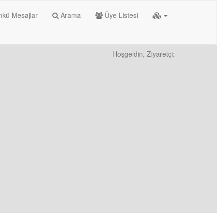
kü Mesajlar
Arama
Üye Listesi
Hoşgeldin, Ziyaretçi: