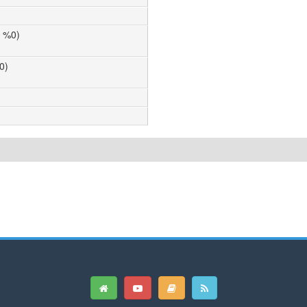
n %0)
0)