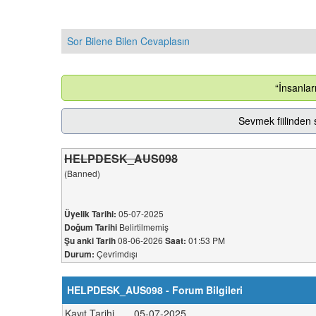
Sor Bilene Bilen Cevaplasın
“İnsanlar
Sevmek fiilinden 
HELPDESK_AUS098
(Banned)
05-07-2025
Üyelik Tarihi:
Belirtilmemiş
Doğum Tarihi
08-06-2026
01:53 PM
Şu anki Tarih
Saat:
Çevrimdışı
Durum:
HELPDESK_AUS098 - Forum Bilgileri
Kayıt Tarihi
05-07-2025