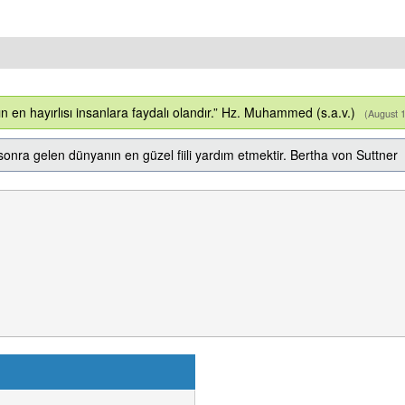
ın en hayırlısı insanlara faydalı olandır.” Hz. Muhammed (s.a.v.)
(August 
sonra gelen dünyanın en güzel fiili yardım etmektir. Bertha von Suttner