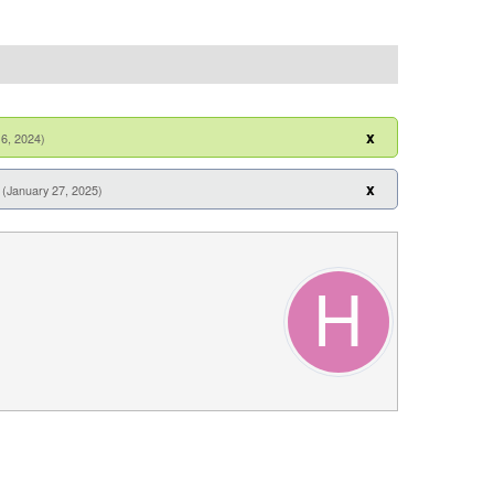
x
16, 2024)
x
(January 27, 2025)