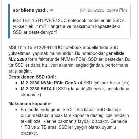
sor bilene yazdı:
(01-26-2025, 02:49 PM)
MSI Thin 15 B12VE/B12UC notebook modellerinin SSD'si
yükseltilebilir mi? Hangi tür ve maksimum kapasitedeki
SSD'ler destekleniyor?
MSI Thin 15 B12VE/B12UC notebook modellerinde SSD
yükseltmesi yapmak mümkündür. Bu notebooklar genellikle
M.2 2280
form faktöründe NVMe (PCIe) SSD'leri destekler. Bu
tür SSD'ler daha hızlı veri aktarımı sağladığından, performans
artışı sağlar.
Desteklenen SSD türü:
M.2 2280 NVMe PCIe Gen3 x4
SSD (yüksek hızlar için)
M.2 2280 SATA III
SSD (daha düşük hızlar, ancak daha
ekonomik)
Maksimum kapasite:
Bu modellerde genellikle 2 TB'a kadar SSD desteği
bulunmaktadır, ancak tam kapasite desteği için modelin
teknik özelliklerine bakmanız faydalı olacaktır. Genelde
1 TB ve 2 TB arası SSD'ler yaygın olarak uyumlu
olacaktır.