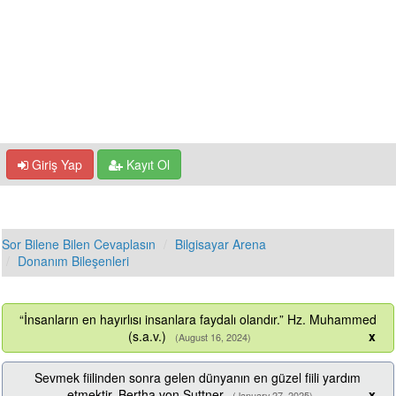
Giriş Yap
Kayıt Ol
Sor Bilene Bilen Cevaplasın
Bilgisayar Arena
Donanım Bileşenleri
“İnsanların en hayırlısı insanlara faydalı olandır.” Hz. Muhammed
(s.a.v.)
x
(August 16, 2024)
Sevmek fiilinden sonra gelen dünyanın en güzel fiili yardım
etmektir. Bertha von Suttner
x
(January 27, 2025)