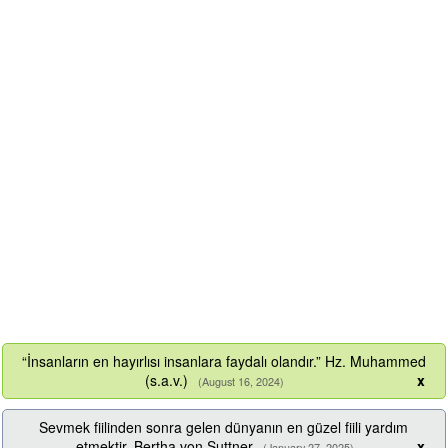
“İnsanların en hayırlısı insanlara faydalı olandır.” Hz. Muhammed
(s.a.v.)
x
(August 16, 2024)
Sevmek fiilinden sonra gelen dünyanın en güzel fiili yardım
etmektir. Bertha von Suttner
x
(January 27, 2025)