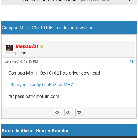
Compaq Mini 110c-1010ET xp driver download
thepatriot
patron
02-27-2014, 12:15 PM
#1
Compaq Mini 110c-1010ET xp driver download
http://yadi.sk/d/g0omKd61JdMH7
rar pass patronforum.com
Konu ile Alakalı Benzer Konular