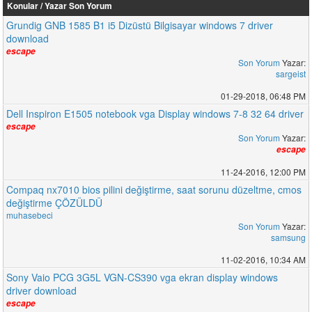
Konular / Yazar
Son Yorum
Grundig GNB 1585 B1 i5 Dizüstü Bilgisayar windows 7 driver
download
escape
Son Yorum
Yazar:
sargeist
01-29-2018, 06:48 PM
Dell Inspiron E1505 notebook vga Display windows 7-8 32 64 driver
escape
Son Yorum
Yazar:
escape
11-24-2016, 12:00 PM
Compaq nx7010 bios pilini değiştirme, saat sorunu düzeltme, cmos
değiştirme ÇÖZÜLDÜ
muhasebeci
Son Yorum
Yazar:
samsung
11-02-2016, 10:34 AM
Sony Vaio PCG 3G5L VGN-CS390 vga ekran display windows
driver download
escape