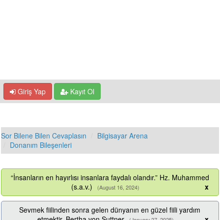
Giriş Yap
Kayıt Ol
Sor Bilene Bilen Cevaplasın
Bilgisayar Arena
Donanım Bileşenleri
“İnsanların en hayırlısı insanlara faydalı olandır.” Hz. Muhammed
(s.a.v.)
x
(August 16, 2024)
Sevmek fiilinden sonra gelen dünyanın en güzel fiili yardım
etmektir. Bertha von Suttner
x
(January 27, 2025)